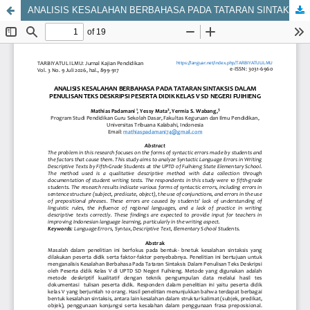
ANALISIS KESALAHAN BERBAHASA PADA TATARAN SINTAKSIS DALAM PENULISAN TEKS DESKRIPSI PESERTA DIDIK KELAS V SD NEGERI FUIHIENG