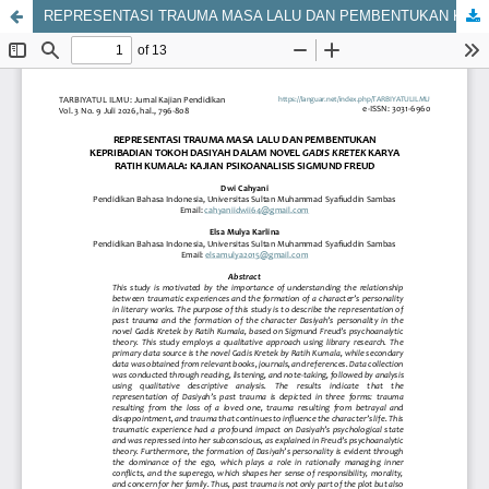
REPRESENTASI TRAUMA MASA LALU DAN PEMBENTUKAN KEPRIBADIAN TOKOH DASIYAH DALAM NOVEL GADIS KRETEK KARYA RATIH KUMALA: KAJIAN PSIKOANALISIS SIGMUND FREUD