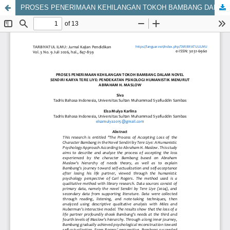
PROSES PENERIMAAN KEHILANGAN TOKOH BAMBANG DALAM NOVEL SENDIRI KARYA TERE LIYE: PENDEKATAN PSIKOLOGI HUMANISTIK MENURUT ABRAHAM H. MASLOW