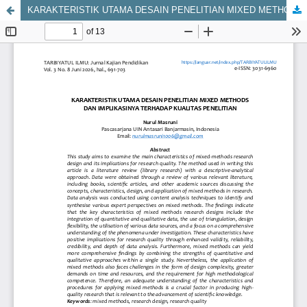
KARAKTERISTIK UTAMA DESAIN PENELITIAN MIXED METHODS DAN IMPLIKASINYA TERHADAP KUALITAS PENELITIAN