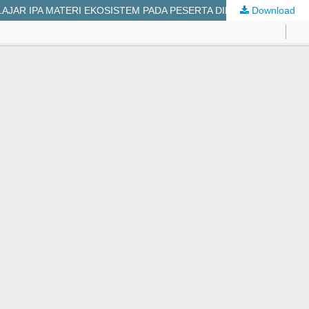
Download
EFEKTIVITAS MODEL PEMBELAJARAN GUIDED DISCOVERY DENGAN PENDEKATAN OUTDOOR LEARNING TERHADAP HASIL BELAJAR IPA MATERI EKOSISTEM PADA PESERTA DIDIK DI KELAS V SD GMIT 03 KALABAHI