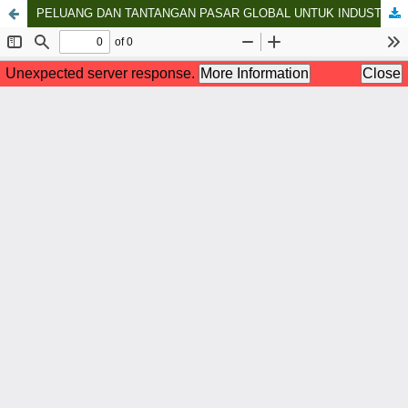
PELUANG DAN TANTANGAN PASAR GLOBAL UNTUK INDUSTRI KOSMETIK DAN FARMASI HALAL