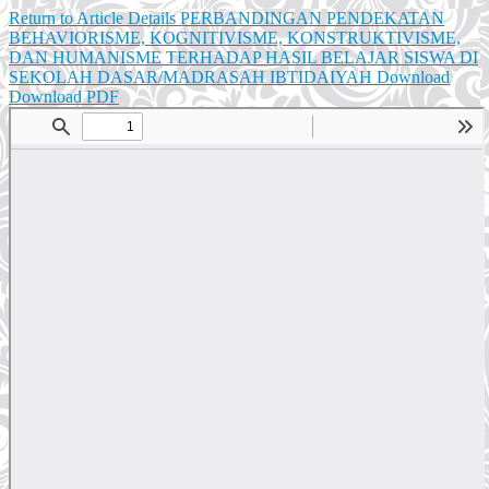
Return to Article Details
PERBANDINGAN PENDEKATAN
BEHAVIORISME, KOGNITIVISME, KONSTRUKTIVISME,
DAN HUMANISME TERHADAP HASIL BELAJAR SISWA DI
SEKOLAH DASAR/MADRASAH IBTIDAIYAH
Download
Download PDF